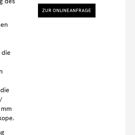
g des
ZUR ONLINEANFRAGE
hen
 die
n
 die
/
8 mm
kope.
ng