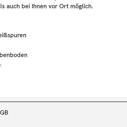
ls auch bei Ihnen vor Ort möglich.
eißspuren
lbenboden
e
AGB