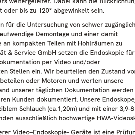
s weitergeleitet. Dabei kann die Blickrichtun
oder bis zu 120° abgewinkelt sein.
en für die Untersuchung von schwer zugänglic
ne aufwendige Demontage und einer damit
e an kompakten Teilen mit Hohlräumen zu
tät & Service GmbH setzen die Endoskopie für
Dokumentation per Video und/oder
n Stellen ein. Wir beurteilen den Zustand vo
beteilen oder Motoren und werten unsere
hand unserer täglichen Dokumentation werden
eren Kunden dokumentiert. Unsere Endoskope
xiblem Schlauch (ca.1,20m) und mit einer 3,9-
nden ausschließlich hochwertige HWA-Videos
erer Video–Endoskopie- Geräte ist eine Prüfu