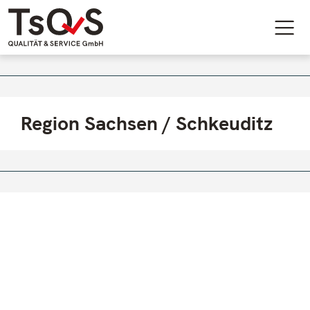
Direkt zum Inhalt
Region Sachsen / Schkeuditz